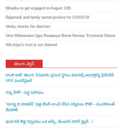
Niharika to get engaged on August 13th
Rajamouli and family tested positive for COVID-19
Venky shocks his directors
Uma Maheswara Ugra Roopasya Movie Review: Emotional Drama
Allu Arjun’s Icon is not shelved
తెలుగు వెర్షన్
రాంజీ డాట్: తెలుగు సినిమాకు ప్రపంచ స్థాయి విజువల్స్ అందిస్తోన్న క్రియేటివ్
VFX సూపర్‌వైజర్
చిన్న హీరో – పెద్ద సహాయం
“సూర్య బి పాజిటివ్” చిత్ర టీజర్ లాంచ్ చేసిన‌ దర్శకులు కౌశిక్ – మురళీకాంత్
దేవసోత్
భయానికి కొత్త నిర్వచనం ఒక డార్క్, డేంజరస్ హారర్ థ్రిల్లర్ ..!