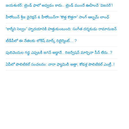
జయశంకర్: ట్రెండ్‌ ఫాలో అవ్వడం కాదు.. ట్రెండ్‌ ముందే ఊహించే ‘విజనరీ’!
హీరోయిన్ శ్రీజ డైరెక్ష‌న్ & హీరోయిన్‌గా “కొత్త కొత్తగా” సాంగ్ ఆల్బమ్ లాంఛ్
“కార్మేని సెల్వం” హృదయానికి హత్తుకుంటుంది: సంగీత దర్శకుడు రామానుజన్
టీడీపీలో ఈ నేత‌ల‌కు లోకేష్ మార్క్ రిటైర్మెంట్‌… ?
పులివెందుల గ‌డ్డ ఎప్ప‌ట‌కీ జ‌గ‌న్ అడ్డానే.. రిజ‌ర్వేష‌న్ మార్చినా సీన్ లేదు..?
ఏపీలో పొలిటిక‌ల్ సంచ‌ల‌నం: నారా ఫ్యామిలీ అత్తా, కోడ‌ళ్ల పొలిటికల్ ఎంట్రీ..!