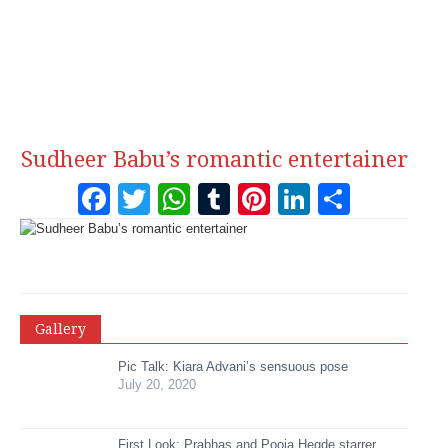
Sudheer Babu’s romantic entertainer
Facebook
Twitter
WhatsApp
Tumblr
Pinterest
LinkedI
Share
Gallery
Pic Talk: Kiara Advani’s sensuous pose
July 20, 2020
First Look: Prabhas and Pooja Hegde starrer