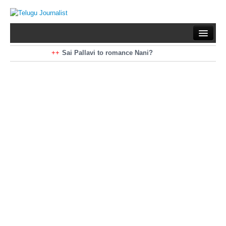
Home
Braking News
Sai Pallavi to romance Nani?
Kiara Advani to romance Pawan Kalyan
Latest News
Mohan Babu turns antagonist for Megastar?
Sarileru Neekevvaru 23 Days Worldwide Collections
Politics
Movies
Reviews
Editorial
Health
Gossips
తెలుగు వెర్షన్