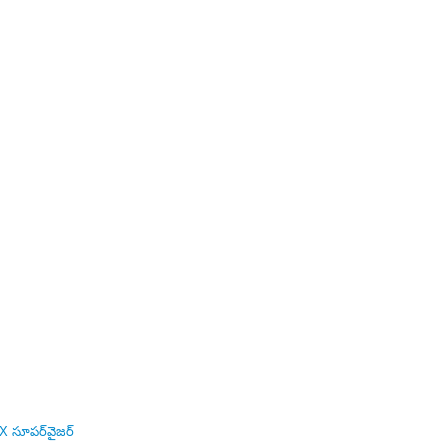
VFX సూపర్‌వైజర్