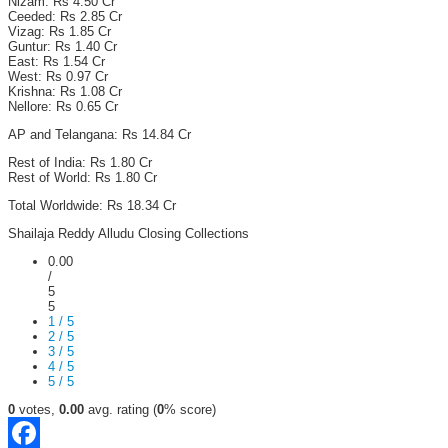
Nizam: Rs 4.50 Cr
Ceeded: Rs 2.85 Cr
Vizag: Rs 1.85 Cr
Guntur: Rs 1.40 Cr
East: Rs 1.54 Cr
West: Rs 0.97 Cr
Krishna: Rs 1.08 Cr
Nellore: Rs 0.65 Cr
AP and Telangana: Rs 14.84 Cr
Rest of India: Rs 1.80 Cr
Rest of World: Rs 1.80 Cr
Total Worldwide: Rs 18.34 Cr
Shailaja Reddy Alludu Closing Collections
0.00
/
5
5
1 / 5
2 / 5
3 / 5
4 / 5
5 / 5
0
votes,
0.00
avg. rating (
0
% score)