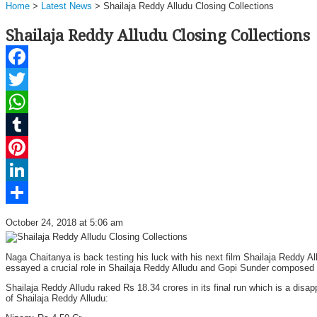
Home
>
Latest News
>
Shailaja Reddy Alludu Closing Collections
Shailaja Reddy Alludu Closing Collections
Facebook
Twitter
WhatsApp
Tumblr
Pinterest
LinkedIn
Share
October 24, 2018 at 5:06 am
Naga Chaitanya is back testing his luck with his next film Shailaja Reddy 
essayed a crucial role in Shailaja Reddy Alludu and Gopi Sunder composed 
Shailaja Reddy Alludu raked Rs 18.34 crores in its final run which is a disap
of Shailaja Reddy Alludu: