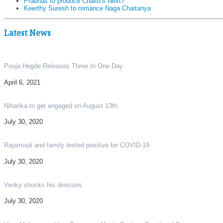
Prabhas to produce Chaitu’s Next?
Keerthy Suresh to romance Naga Chaitanya
Latest News
Pooja Hegde Releases Three In One Day
April 6, 2021
Niharika to get engaged on August 13th
July 30, 2020
Rajamouli and family tested positive for COVID-19
July 30, 2020
Venky shocks his directors
July 30, 2020