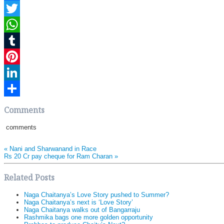
Facebook
Twitter
WhatsApp
Tumblr
Pinterest
LinkedIn
Share
Comments
comments
«
Nani and Sharwanand in Race
Rs 20 Cr pay cheque for Ram Charan
»
Related Posts
Naga Chaitanya’s Love Story pushed to Summer?
Naga Chaitanya’s next is ‘Love Story’
Naga Chaitanya walks out of Bangarraju
Rashmika bags one more golden opportunity