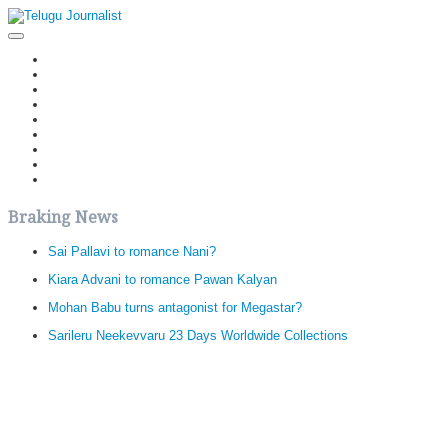
Home
Latest News
Politics
Movies
Reviews
Editorial
Health
Gossips
తెలుగు వెర్షన్
Braking News
Sai Pallavi to romance Nani?
Kiara Advani to romance Pawan Kalyan
Mohan Babu turns antagonist for Megastar?
Sarileru Neekevvaru 23 Days Worldwide Collections