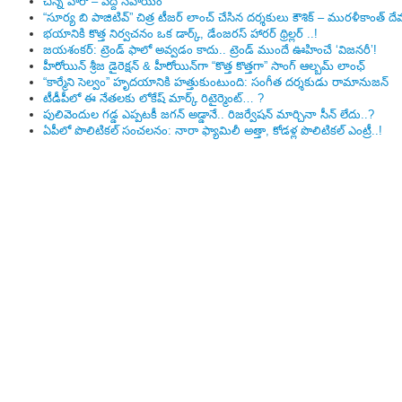
చిన్న హీరో – పెద్ద సహాయం
“సూర్య బి పాజిటివ్” చిత్ర టీజర్ లాంచ్ చేసిన‌ దర్శకులు కౌశిక్ – మురళీకాంత్ దే
భయానికి కొత్త నిర్వచనం ఒక డార్క్, డేంజరస్ హారర్ థ్రిల్లర్ ..!
జయశంకర్: ట్రెండ్‌ ఫాలో అవ్వడం కాదు.. ట్రెండ్‌ ముందే ఊహించే ‘విజనరీ’!
హీరోయిన్ శ్రీజ డైరెక్ష‌న్ & హీరోయిన్‌గా “కొత్త కొత్తగా” సాంగ్ ఆల్బమ్ లాంఛ్
“కార్మేని సెల్వం” హృదయానికి హత్తుకుంటుంది: సంగీత దర్శకుడు రామానుజన్
టీడీపీలో ఈ నేత‌ల‌కు లోకేష్ మార్క్ రిటైర్మెంట్‌… ?
పులివెందుల గ‌డ్డ ఎప్ప‌ట‌కీ జ‌గ‌న్ అడ్డానే.. రిజ‌ర్వేష‌న్ మార్చినా సీన్ లేదు..?
ఏపీలో పొలిటిక‌ల్ సంచ‌ల‌నం: నారా ఫ్యామిలీ అత్తా, కోడ‌ళ్ల పొలిటికల్ ఎంట్రీ..!