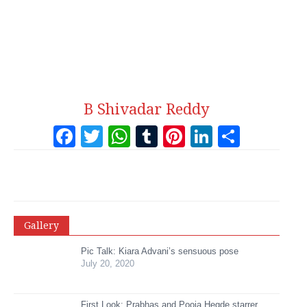
B Shivadar Reddy
Facebook
Twitter
WhatsApp
Tumblr
Pinterest
LinkedI
Share
Gallery
Pic Talk: Kiara Advani’s sensuous pose
July 20, 2020
First Look: Prabhas and Pooja Hegde starrer