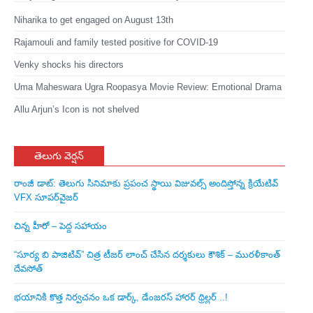
Niharika to get engaged on August 13th
Rajamouli and family tested positive for COVID-19
Venky shocks his directors
Uma Maheswara Ugra Roopasya Movie Review: Emotional Drama
Allu Arjun’s Icon is not shelved
తెలుగు వెర్షన్
రాంజీ డాట్: తెలుగు సినిమాకు ప్రపంచ స్థాయి విజువల్స్ అందిస్తోన్న క్రియేటివ్
VFX సూపర్‌వైజర్
చిన్న హీరో – పెద్ద సహాయం
“సూర్య బి పాజిటివ్” చిత్ర టీజర్ లాంచ్ చేసిన‌ దర్శకులు కౌశిక్ – మురళీకాంత్
దేవసోత్
భయానికి కొత్త నిర్వచనం ఒక డార్క్, డేంజరస్ హారర్ థ్రిల్లర్ ..!