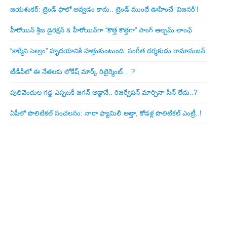
జయశంకర్: ట్రెండ్‌ ఫాలో అవ్వడం కాదు.. ట్రెండ్‌ ముందే ఊహించే ‘విజనరీ’!
హీరోయిన్ శ్రీజ డైరెక్ష‌న్ & హీరోయిన్‌గా “కొత్త కొత్తగా” సాంగ్ ఆల్బమ్ లాంఛ్
“కార్మేని సెల్వం” హృదయానికి హత్తుకుంటుంది: సంగీత దర్శకుడు రామానుజన్
టీడీపీలో ఈ నేత‌ల‌కు లోకేష్ మార్క్ రిటైర్మెంట్‌… ?
పులివెందుల గ‌డ్డ ఎప్ప‌ట‌కీ జ‌గ‌న్ అడ్డానే.. రిజ‌ర్వేష‌న్ మార్చినా సీన్ లేదు..?
ఏపీలో పొలిటిక‌ల్ సంచ‌ల‌నం: నారా ఫ్యామిలీ అత్తా, కోడ‌ళ్ల పొలిటికల్ ఎంట్రీ..!