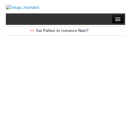
Home
Braking News
Sai Pallavi to romance Nani?
Kiara Advani to romance Pawan Kalyan
Latest News
Mohan Babu turns antagonist for Megastar?
Sarileru Neekevvaru 23 Days Worldwide Collections
Politics
Movies
Reviews
Editorial
Health
Gossips
తెలుగు వెర్షన్