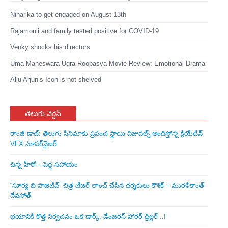
Niharika to get engaged on August 13th
Rajamouli and family tested positive for COVID-19
Venky shocks his directors
Uma Maheswara Ugra Roopasya Movie Review: Emotional Drama
Allu Arjun’s Icon is not shelved
తెలుగు వెర్షన్
రాంజీ డాట్: తెలుగు సినిమాకు ప్రపంచ స్థాయి విజువల్స్ అందిస్తోన్న క్రియేటివ్
VFX సూపర్‌వైజర్
చిన్న హీరో – పెద్ద సహాయం
“సూర్య బి పాజిటివ్” చిత్ర టీజర్ లాంచ్ చేసిన‌ దర్శకులు కౌశిక్ – మురళీకాంత్
దేవసోత్
భయానికి కొత్త నిర్వచనం ఒక డార్క్, డేంజరస్ హారర్ థ్రిల్లర్ ..!