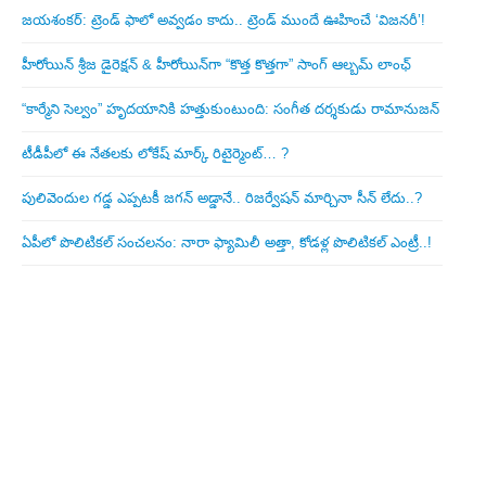
జయశంకర్: ట్రెండ్‌ ఫాలో అవ్వడం కాదు.. ట్రెండ్‌ ముందే ఊహించే ‘విజనరీ’!
హీరోయిన్ శ్రీజ డైరెక్ష‌న్ & హీరోయిన్‌గా “కొత్త కొత్తగా” సాంగ్ ఆల్బమ్ లాంఛ్
“కార్మేని సెల్వం” హృదయానికి హత్తుకుంటుంది: సంగీత దర్శకుడు రామానుజన్
టీడీపీలో ఈ నేత‌ల‌కు లోకేష్ మార్క్ రిటైర్మెంట్‌… ?
పులివెందుల గ‌డ్డ ఎప్ప‌ట‌కీ జ‌గ‌న్ అడ్డానే.. రిజ‌ర్వేష‌న్ మార్చినా సీన్ లేదు..?
ఏపీలో పొలిటిక‌ల్ సంచ‌ల‌నం: నారా ఫ్యామిలీ అత్తా, కోడ‌ళ్ల పొలిటికల్ ఎంట్రీ..!