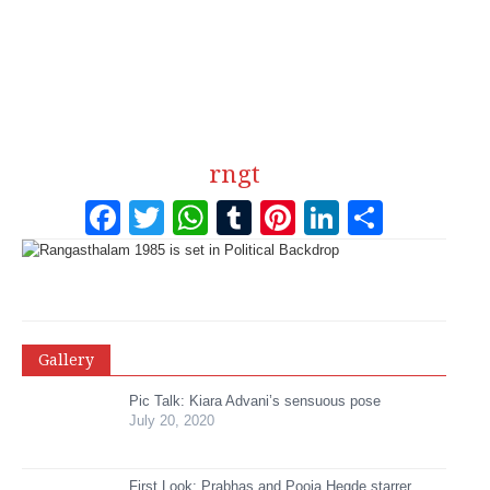
rngt
Facebook
Twitter
WhatsApp
Tumblr
Pinterest
LinkedI
Share
Gallery
Pic Talk: Kiara Advani’s sensuous pose
July 20, 2020
First Look: Prabhas and Pooja Hegde starrer