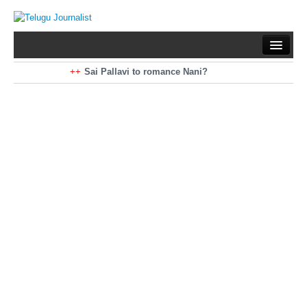
Home
Braking News
Sai Pallavi to romance Nani?
Kiara Advani to romance Pawan Kalyan
Latest News
Mohan Babu turns antagonist for Megastar?
Sarileru Neekevvaru 23 Days Worldwide Collections
Politics
Movies
Reviews
Editorial
Health
Gossips
తెలుగు వెర్షన్