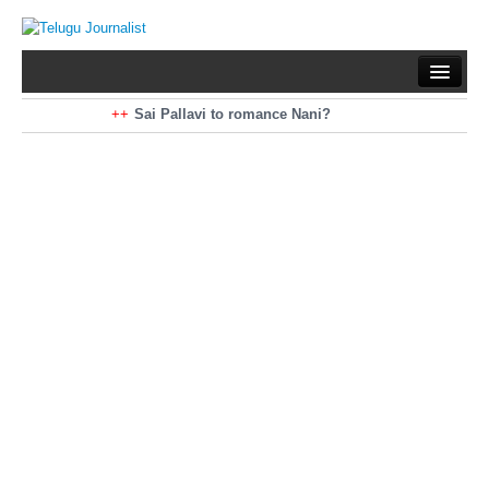
Home
Braking News
Sai Pallavi to romance Nani?
Kiara Advani to romance Pawan Kalyan
Latest News
Mohan Babu turns antagonist for Megastar?
Sarileru Neekevvaru 23 Days Worldwide Collections
Politics
Movies
Reviews
Editorial
Health
Gossips
తెలుగు వెర్షన్