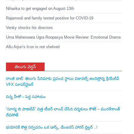
Niharika to get engaged on August 13th
Rajamouli and family tested positive for COVID-19
Venky shocks his directors
Uma Maheswara Ugra Roopasya Movie Review: Emotional Drama
Allu Arjun’s Icon is not shelved
తెలుగు వెర్షన్
రాంజీ డాట్: తెలుగు సినిమాకు ప్రపంచ స్థాయి విజువల్స్ అందిస్తోన్న క్రియేటివ్
VFX సూపర్‌వైజర్
చిన్న హీరో – పెద్ద సహాయం
“సూర్య బి పాజిటివ్” చిత్ర టీజర్ లాంచ్ చేసిన‌ దర్శకులు కౌశిక్ – మురళీకాంత్
దేవసోత్
భయానికి కొత్త నిర్వచనం ఒక డార్క్, డేంజరస్ హారర్ థ్రిల్లర్ ..!