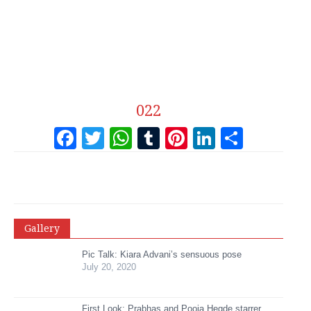
022
Facebook
Twitter
WhatsApp
Tumblr
Pinterest
LinkedI
Share
Gallery
Pic Talk: Kiara Advani’s sensuous pose
July 20, 2020
First Look: Prabhas and Pooja Hegde starrer