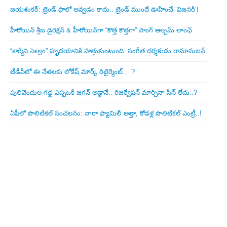
జయశంకర్: ట్రెండ్‌ ఫాలో అవ్వడం కాదు.. ట్రెండ్‌ ముందే ఊహించే ‘విజనరీ’!
హీరోయిన్ శ్రీజ డైరెక్ష‌న్ & హీరోయిన్‌గా “కొత్త కొత్తగా” సాంగ్ ఆల్బమ్ లాంఛ్
“కార్మేని సెల్వం” హృదయానికి హత్తుకుంటుంది: సంగీత దర్శకుడు రామానుజన్
టీడీపీలో ఈ నేత‌ల‌కు లోకేష్ మార్క్ రిటైర్మెంట్‌… ?
పులివెందుల గ‌డ్డ ఎప్ప‌ట‌కీ జ‌గ‌న్ అడ్డానే.. రిజ‌ర్వేష‌న్ మార్చినా సీన్ లేదు..?
ఏపీలో పొలిటిక‌ల్ సంచ‌ల‌నం: నారా ఫ్యామిలీ అత్తా, కోడ‌ళ్ల పొలిటికల్ ఎంట్రీ..!