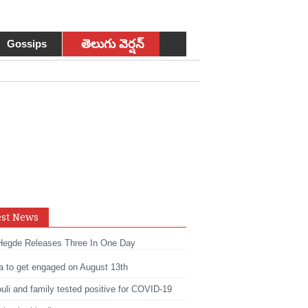
తెలుగు వెర్షన్
Gossips
sApp
est News
t
edIn
Hegde Releases Three In One Day
a to get engaged on August 13th
li and family tested positive for COVID-19