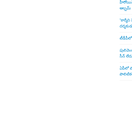
హీరోయిన్ 
ఆల్బమ్
“కార్మే
దర్శకు
టీడీపీలో
పులివెంద
సీన్ లేద
ఏపీలో పొ
పొలిటికల