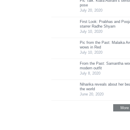
Pic Talk: Kiara Advani’s sen
pose
July 20, 2020
First Look: Prabhas and Poo
starrer Radhe Shyam
July 10, 2020
Pic from the Past: Malaika Ar
wows in Red
July 10, 2020
From the Past: Samantha wow
modern outfit
July 8, 2020
Niharika reveals about her be
the world
June 20, 2020
More