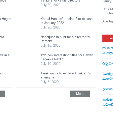
suous
Venky shocks his directors
Venky 
July 30, 2020
Uma Ma
Emotio
ja Hegde
Kamal Haasan’s Indian 2 to release
Allu Ar
in January 2022
July 20, 2020
ora
Nagarjuna in hunt for a director for
తె
Remake
July 10, 2020
రాంజీ డ
అందిస్తో
s in a
Two new interesting titles for Pawan
Kalyan’s Next?
చిన్న హ
July 10, 2020
au to
Tarak wants to explore Trivikram’s
“సూర్య బ
strengths
మురళీక
July 8, 2020
భయానికి 
More
జయశంకర్
ఊహించే 