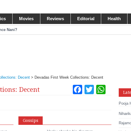
tics
Movies
Reviews
Editorial
Health
ance Nani?
omance Pawan Kalyan
egastar?
ide Collections
llections: Decent
>
Devadas First Week Collections: Decent
Facebook
Twitter
What
tions: Decent
Lat
Tumblr
Pinteres
Link
Pooja 
Share
Niharik
Gossips
Rajamou