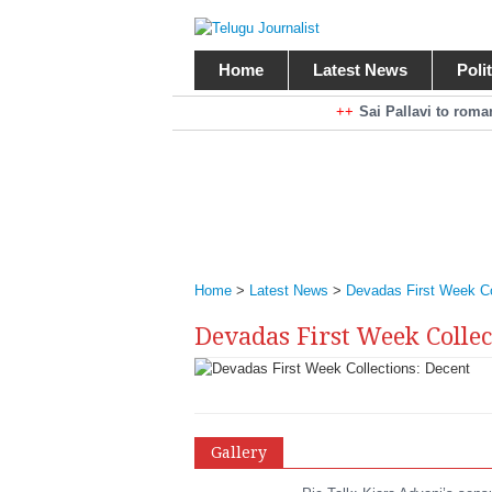
Home
Latest News
Poli
Braking News
Sai Pallavi to rom
Kiara Advani to r
Mohan Babu turns antagonist for M
Sarileru Neekevvaru 23 Days Worldw
Home
>
Latest News
>
Devadas First Week Co
Devadas First Week Collec
Gallery