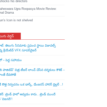
shocks his directors
heswara Ugra Roopasya Movie Review:
nal Drama
jun’s Icon is not shelved
లుగు వెర్షన్
ాట్: తెలుగు సినిమాకు ప్రపంచ స్థాయి విజువల్స్
న్న క్రియేటివ్ VFX సూపర్‌వైజర్
ీరో – పెద్ద సహాయం
ి పాజిటివ్” చిత్ర టీజర్ లాంచ్ చేసిన‌ దర్శకులు కౌశిక్ –
ాంత్ దేవసోత్
కొత్త నిర్వచనం ఒక డార్క్, డేంజరస్ హారర్ థ్రిల్లర్ ..!
: ట్రెండ్‌ ఫాలో అవ్వడం కాదు.. ట్రెండ్‌ ముందే
‘విజనరీ’!