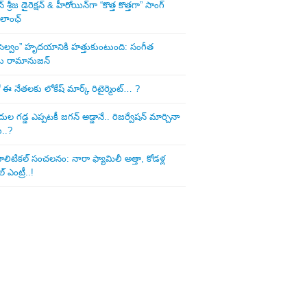
శ్రీజ డైరెక్ష‌న్ & హీరోయిన్‌గా “కొత్త కొత్తగా” సాంగ్
 లాంఛ్
ని సెల్వం” హృదయానికి హత్తుకుంటుంది: సంగీత
డు రామానుజన్
 ఈ నేత‌ల‌కు లోకేష్ మార్క్ రిటైర్మెంట్‌… ?
ుల గ‌డ్డ ఎప్ప‌ట‌కీ జ‌గ‌న్ అడ్డానే.. రిజ‌ర్వేష‌న్ మార్చినా
ు..?
లిటిక‌ల్ సంచ‌ల‌నం: నారా ఫ్యామిలీ అత్తా, కోడ‌ళ్ల
్ ఎంట్రీ..!