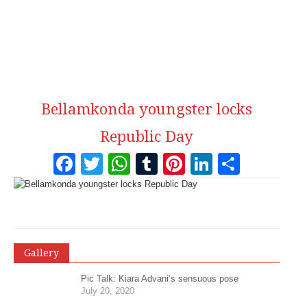
Bellamkonda youngster locks
Republic Day
Facebook
Twitter
WhatsApp
Tumblr
Pinterest
LinkedI
Share
Gallery
Pic Talk: Kiara Advani’s sensuous pose
July 20, 2020