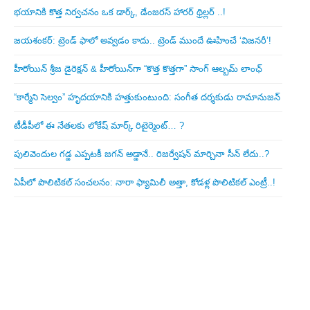
భయానికి కొత్త నిర్వచనం ఒక డార్క్, డేంజరస్ హారర్ థ్రిల్లర్ ..!
జయశంకర్: ట్రెండ్‌ ఫాలో అవ్వడం కాదు.. ట్రెండ్‌ ముందే ఊహించే ‘విజనరీ’!
హీరోయిన్ శ్రీజ డైరెక్ష‌న్ & హీరోయిన్‌గా “కొత్త కొత్తగా” సాంగ్ ఆల్బమ్ లాంఛ్
“కార్మేని సెల్వం” హృదయానికి హత్తుకుంటుంది: సంగీత దర్శకుడు రామానుజన్
టీడీపీలో ఈ నేత‌ల‌కు లోకేష్ మార్క్ రిటైర్మెంట్‌… ?
పులివెందుల గ‌డ్డ ఎప్ప‌ట‌కీ జ‌గ‌న్ అడ్డానే.. రిజ‌ర్వేష‌న్ మార్చినా సీన్ లేదు..?
ఏపీలో పొలిటిక‌ల్ సంచ‌ల‌నం: నారా ఫ్యామిలీ అత్తా, కోడ‌ళ్ల పొలిటికల్ ఎంట్రీ..!