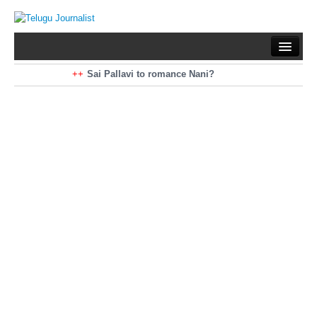
Home
Braking News
Sai Pallavi to romance Nani?
Kiara Advani to romance Pawan Kalyan
Latest News
Mohan Babu turns antagonist for Megastar?
Sarileru Neekevvaru 23 Days Worldwide Collections
Politics
Movies
Reviews
Editorial
Health
Gossips
తెలుగు వెర్షన్