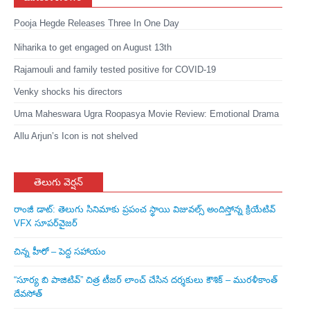
Pooja Hegde Releases Three In One Day
Niharika to get engaged on August 13th
Rajamouli and family tested positive for COVID-19
Venky shocks his directors
Uma Maheswara Ugra Roopasya Movie Review: Emotional Drama
Allu Arjun’s Icon is not shelved
తెలుగు వెర్షన్
రాంజీ డాట్: తెలుగు సినిమాకు ప్రపంచ స్థాయి విజువల్స్ అందిస్తోన్న క్రియేటివ్
VFX సూపర్‌వైజర్
చిన్న హీరో – పెద్ద సహాయం
“సూర్య బి పాజిటివ్” చిత్ర టీజర్ లాంచ్ చేసిన‌ దర్శకులు కౌశిక్ – మురళీకాంత్
దేవసోత్