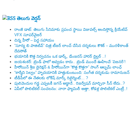
తెలుగు వెర్షన్
రాంజీ డాట్: తెలుగు సినిమాకు ప్రపంచ స్థాయి విజువల్స్ అందిస్తోన్న క్రియేటివ్
VFX సూపర్‌వైజర్
చిన్న హీరో – పెద్ద సహాయం
“సూర్య బి పాజిటివ్” చిత్ర టీజర్ లాంచ్ చేసిన‌ దర్శకులు కౌశిక్ – మురళీకాంత్
దేవసోత్
భయానికి కొత్త నిర్వచనం ఒక డార్క్, డేంజరస్ హారర్ థ్రిల్లర్ ..!
జయశంకర్: ట్రెండ్‌ ఫాలో అవ్వడం కాదు.. ట్రెండ్‌ ముందే ఊహించే ‘విజనరీ’!
హీరోయిన్ శ్రీజ డైరెక్ష‌న్ & హీరోయిన్‌గా “కొత్త కొత్తగా” సాంగ్ ఆల్బమ్ లాంఛ్
“కార్మేని సెల్వం” హృదయానికి హత్తుకుంటుంది: సంగీత దర్శకుడు రామానుజన్
టీడీపీలో ఈ నేత‌ల‌కు లోకేష్ మార్క్ రిటైర్మెంట్‌… ?
పులివెందుల గ‌డ్డ ఎప్ప‌ట‌కీ జ‌గ‌న్ అడ్డానే.. రిజ‌ర్వేష‌న్ మార్చినా సీన్ లేదు..?
ఏపీలో పొలిటిక‌ల్ సంచ‌ల‌నం: నారా ఫ్యామిలీ అత్తా, కోడ‌ళ్ల పొలిటికల్ ఎంట్రీ..!