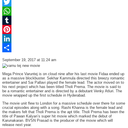
Facebook
Twitter
WhatsApp
Tumblr
Pinterest
LinkedIn
Share
September 19, 2017 at 11:24 am
Mega Prince Varuntej is on cloud nine after his last movie Fidaa ended up
as a massive blockbuster. Sekhar Kammula directed this breezy romantic
entertainer and Sai Pallavi played the female lead. The actor moved on to
his next project which has been titled Tholi Prema. The movie is said to
be a romantic entertainer and is directed by a debutant Venky Atluri. The
movie wrapped up the first schedule in Hyderabad.
The movie unit flew to London for a massive schedule over there for some
crucial episodes along with a song. Rashi Khanna is the female lead and
the makers felt that Tholi Prema is the apt title. Tholi Prema has been the
title of Pawan Kalyan’s super hit movie which marked the debut of
Karunakaran. BVSN Prasad is the producer of the movie which will
release next year.