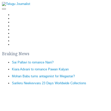
Home
Latest News
Politics
Movies
Reviews
Editorial
Health
Gossips
తెలుగు వెర్షన్
Braking News
Sai Pallavi to romance Nani?
Kiara Advani to romance Pawan Kalyan
Mohan Babu turns antagonist for Megastar?
Sarileru Neekevvaru 23 Days Worldwide Collections