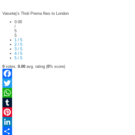
Varuntej’s Tholi Prema flies to London
0.00
/
5
5
1 / 5
2 / 5
3 / 5
4 / 5
5 / 5
0
votes,
0.00
avg. rating (
0
% score)
Facebook
Twitter
WhatsApp
Tumblr
Pinterest
LinkedIn