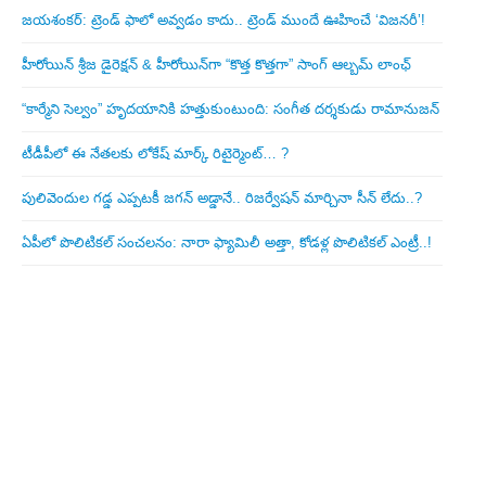
జయశంకర్: ట్రెండ్‌ ఫాలో అవ్వడం కాదు.. ట్రెండ్‌ ముందే ఊహించే ‘విజనరీ’!
హీరోయిన్ శ్రీజ డైరెక్ష‌న్ & హీరోయిన్‌గా “కొత్త కొత్తగా” సాంగ్ ఆల్బమ్ లాంఛ్
“కార్మేని సెల్వం” హృదయానికి హత్తుకుంటుంది: సంగీత దర్శకుడు రామానుజన్
టీడీపీలో ఈ నేత‌ల‌కు లోకేష్ మార్క్ రిటైర్మెంట్‌… ?
పులివెందుల గ‌డ్డ ఎప్ప‌ట‌కీ జ‌గ‌న్ అడ్డానే.. రిజ‌ర్వేష‌న్ మార్చినా సీన్ లేదు..?
ఏపీలో పొలిటిక‌ల్ సంచ‌ల‌నం: నారా ఫ్యామిలీ అత్తా, కోడ‌ళ్ల పొలిటికల్ ఎంట్రీ..!