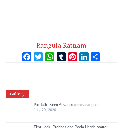
Rangula Ratnam
Facebook
Twitter
WhatsApp
Tumblr
Pinterest
LinkedI
Share
Gallery
Pic Talk: Kiara Advani’s sensuous pose
July 20, 2020
First Look: Prabhas and Pooja Hegde starrer