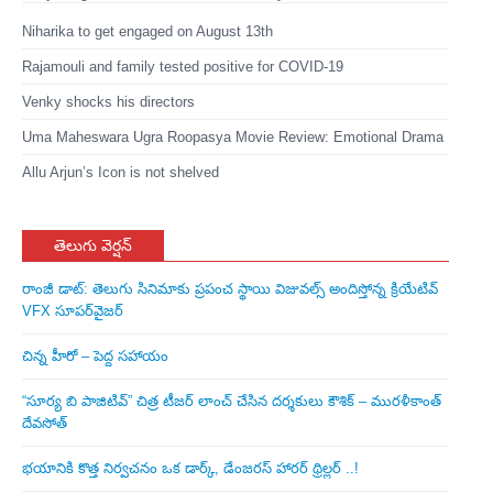
Niharika to get engaged on August 13th
Rajamouli and family tested positive for COVID-19
Venky shocks his directors
Uma Maheswara Ugra Roopasya Movie Review: Emotional Drama
Allu Arjun’s Icon is not shelved
తెలుగు వెర్షన్
రాంజీ డాట్: తెలుగు సినిమాకు ప్రపంచ స్థాయి విజువల్స్ అందిస్తోన్న క్రియేటివ్
VFX సూపర్‌వైజర్
చిన్న హీరో – పెద్ద సహాయం
“సూర్య బి పాజిటివ్” చిత్ర టీజర్ లాంచ్ చేసిన‌ దర్శకులు కౌశిక్ – మురళీకాంత్
దేవసోత్
భయానికి కొత్త నిర్వచనం ఒక డార్క్, డేంజరస్ హారర్ థ్రిల్లర్ ..!