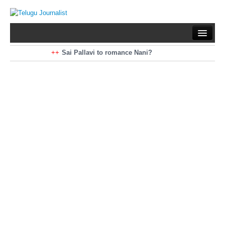
Home
Braking News
Sai Pallavi to romance Nani?
Kiara Advani to romance Pawan Kalyan
Latest News
Mohan Babu turns antagonist for Megastar?
Sarileru Neekevvaru 23 Days Worldwide Collections
Politics
Movies
Reviews
Editorial
Health
Gossips
తెలుగు వెర్షన్