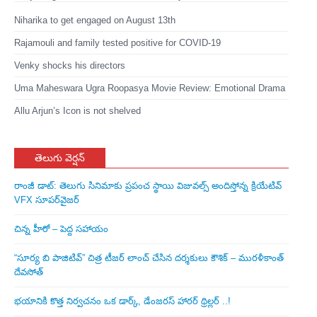
Niharika to get engaged on August 13th
Rajamouli and family tested positive for COVID-19
Venky shocks his directors
Uma Maheswara Ugra Roopasya Movie Review: Emotional Drama
Allu Arjun’s Icon is not shelved
తెలుగు వెర్షన్
రాంజీ డాట్: తెలుగు సినిమాకు ప్రపంచ స్థాయి విజువల్స్ అందిస్తోన్న క్రియేటివ్
VFX సూపర్‌వైజర్
చిన్న హీరో – పెద్ద సహాయం
“సూర్య బి పాజిటివ్” చిత్ర టీజర్ లాంచ్ చేసిన‌ దర్శకులు కౌశిక్ – మురళీకాంత్
దేవసోత్
భయానికి కొత్త నిర్వచనం ఒక డార్క్, డేంజరస్ హారర్ థ్రిల్లర్ ..!