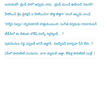
జయశంకర్: ట్రెండ్‌ ఫాలో అవ్వడం కాదు.. ట్రెండ్‌ ముందే ఊహించే ‘విజనరీ’!
హీరోయిన్ శ్రీజ డైరెక్ష‌న్ & హీరోయిన్‌గా “కొత్త కొత్తగా” సాంగ్ ఆల్బమ్ లాంఛ్
“కార్మేని సెల్వం” హృదయానికి హత్తుకుంటుంది: సంగీత దర్శకుడు రామానుజన్
టీడీపీలో ఈ నేత‌ల‌కు లోకేష్ మార్క్ రిటైర్మెంట్‌… ?
పులివెందుల గ‌డ్డ ఎప్ప‌ట‌కీ జ‌గ‌న్ అడ్డానే.. రిజ‌ర్వేష‌న్ మార్చినా సీన్ లేదు..?
ఏపీలో పొలిటిక‌ల్ సంచ‌ల‌నం: నారా ఫ్యామిలీ అత్తా, కోడ‌ళ్ల పొలిటికల్ ఎంట్రీ..!