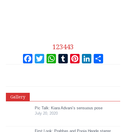
123443
Facebook
Twitter
WhatsApp
Tumblr
Pinterest
LinkedI
Share
Gallery
Pic Talk: Kiara Advani’s sensuous pose
July 20, 2020
First Look: Prabhas and Pooja Hegde starrer