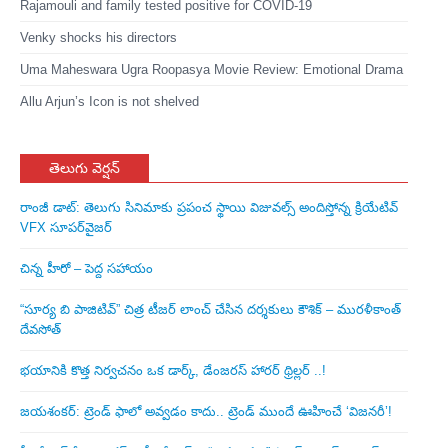
Rajamouli and family tested positive for COVID-19
Venky shocks his directors
Uma Maheswara Ugra Roopasya Movie Review: Emotional Drama
Allu Arjun’s Icon is not shelved
తెలుగు వెర్షన్
రాంజీ డాట్: తెలుగు సినిమాకు ప్రపంచ స్థాయి విజువల్స్ అందిస్తోన్న క్రియేటివ్
VFX సూపర్‌వైజర్
చిన్న హీరో – పెద్ద సహాయం
“సూర్య బి పాజిటివ్” చిత్ర టీజర్ లాంచ్ చేసిన‌ దర్శకులు కౌశిక్ – మురళీకాంత్
దేవసోత్
భయానికి కొత్త నిర్వచనం ఒక డార్క్, డేంజరస్ హారర్ థ్రిల్లర్ ..!
జయశంకర్: ట్రెండ్‌ ఫాలో అవ్వడం కాదు.. ట్రెండ్‌ ముందే ఊహించే ‘విజనరీ’!