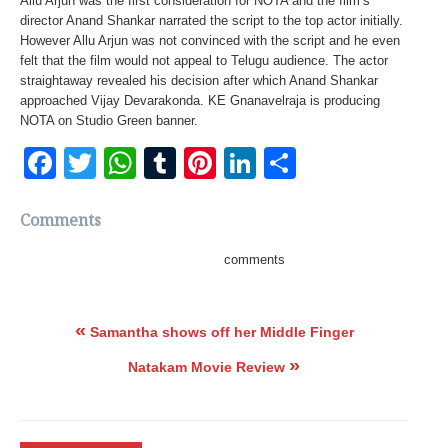
Allu Arjun was the first consideration for NOTA and the film’s
director Anand Shankar narrated the script to the top actor initially.
However Allu Arjun was not convinced with the script and he even
felt that the film would not appeal to Telugu audience. The actor
straightaway revealed his decision after which Anand Shankar
approached Vijay Devarakonda. KE Gnanavelraja is producing
NOTA on Studio Green banner.
Facebook
Twitter
WhatsApp
Tumblr
Pinterest
LinkedIn
Share
Comments
comments
«
Samantha shows off her Middle Finger
»
Natakam Movie Review