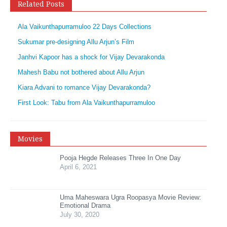
Related Posts
Ala Vaikunthapurramuloo 22 Days Collections
Sukumar pre-designing Allu Arjun’s Film
Janhvi Kapoor has a shock for Vijay Devarakonda
Mahesh Babu not bothered about Allu Arjun
Kiara Advani to romance Vijay Devarakonda?
First Look: Tabu from Ala Vaikunthapurramuloo
Movies
Pooja Hegde Releases Three In One Day
April 6, 2021
Uma Maheswara Ugra Roopasya Movie Review:
Emotional Drama
July 30, 2020