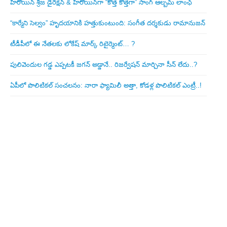
హీరోయిన్ శ్రీజ డైరెక్ష‌న్ & హీరోయిన్‌గా “కొత్త కొత్తగా” సాంగ్ ఆల్బమ్ లాంఛ్
“కార్మేని సెల్వం” హృదయానికి హత్తుకుంటుంది: సంగీత దర్శకుడు రామానుజన్
టీడీపీలో ఈ నేత‌ల‌కు లోకేష్ మార్క్ రిటైర్మెంట్‌… ?
పులివెందుల గ‌డ్డ ఎప్ప‌ట‌కీ జ‌గ‌న్ అడ్డానే.. రిజ‌ర్వేష‌న్ మార్చినా సీన్ లేదు..?
ఏపీలో పొలిటిక‌ల్ సంచ‌ల‌నం: నారా ఫ్యామిలీ అత్తా, కోడ‌ళ్ల పొలిటికల్ ఎంట్రీ..!