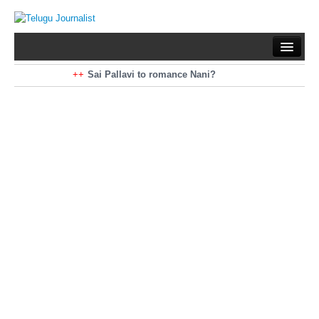
Home
Braking News
Sai Pallavi to romance Nani?
Kiara Advani to romance Pawan Kalyan
Latest News
Mohan Babu turns antagonist for Megastar?
Sarileru Neekevvaru 23 Days Worldwide Collections
Politics
Movies
Reviews
Editorial
Health
Gossips
తెలుగు వెర్షన్