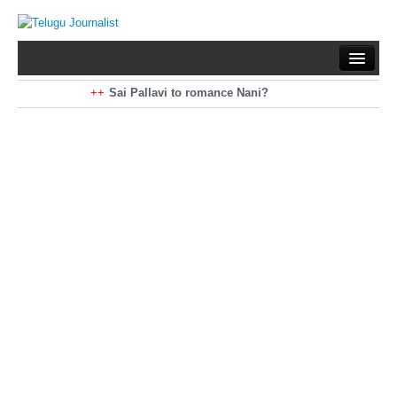
Home
Braking News
Sai Pallavi to romance Nani?
Kiara Advani to romance Pawan Kalyan
Latest News
Mohan Babu turns antagonist for Megastar?
Sarileru Neekevvaru 23 Days Worldwide Collections
Politics
Movies
Reviews
Editorial
Health
Gossips
తెలుగు వెర్షన్