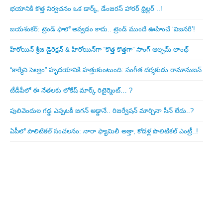
భయానికి కొత్త నిర్వచనం ఒక డార్క్, డేంజరస్ హారర్ థ్రిల్లర్ ..!
జయశంకర్: ట్రెండ్‌ ఫాలో అవ్వడం కాదు.. ట్రెండ్‌ ముందే ఊహించే ‘విజనరీ’!
హీరోయిన్ శ్రీజ డైరెక్ష‌న్ & హీరోయిన్‌గా “కొత్త కొత్తగా” సాంగ్ ఆల్బమ్ లాంఛ్
“కార్మేని సెల్వం” హృదయానికి హత్తుకుంటుంది: సంగీత దర్శకుడు రామానుజన్
టీడీపీలో ఈ నేత‌ల‌కు లోకేష్ మార్క్ రిటైర్మెంట్‌… ?
పులివెందుల గ‌డ్డ ఎప్ప‌ట‌కీ జ‌గ‌న్ అడ్డానే.. రిజ‌ర్వేష‌న్ మార్చినా సీన్ లేదు..?
ఏపీలో పొలిటిక‌ల్ సంచ‌ల‌నం: నారా ఫ్యామిలీ అత్తా, కోడ‌ళ్ల పొలిటికల్ ఎంట్రీ..!