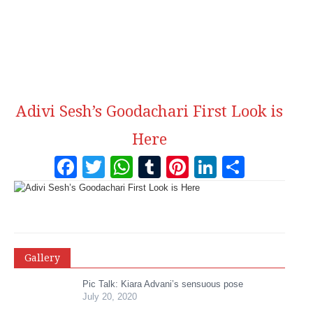
Adivi Sesh’s Goodachari First Look is
Here
Facebook
Twitter
WhatsApp
Tumblr
Pinterest
LinkedI
Share
Gallery
Pic Talk: Kiara Advani’s sensuous pose
July 20, 2020