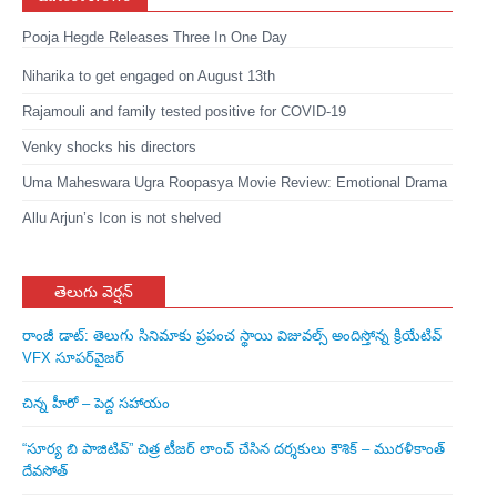
Pooja Hegde Releases Three In One Day
Niharika to get engaged on August 13th
Rajamouli and family tested positive for COVID-19
Venky shocks his directors
Uma Maheswara Ugra Roopasya Movie Review: Emotional Drama
Allu Arjun’s Icon is not shelved
తెలుగు వెర్షన్
రాంజీ డాట్: తెలుగు సినిమాకు ప్రపంచ స్థాయి విజువల్స్ అందిస్తోన్న క్రియేటివ్
VFX సూపర్‌వైజర్
చిన్న హీరో – పెద్ద సహాయం
“సూర్య బి పాజిటివ్” చిత్ర టీజర్ లాంచ్ చేసిన‌ దర్శకులు కౌశిక్ – మురళీకాంత్
దేవసోత్