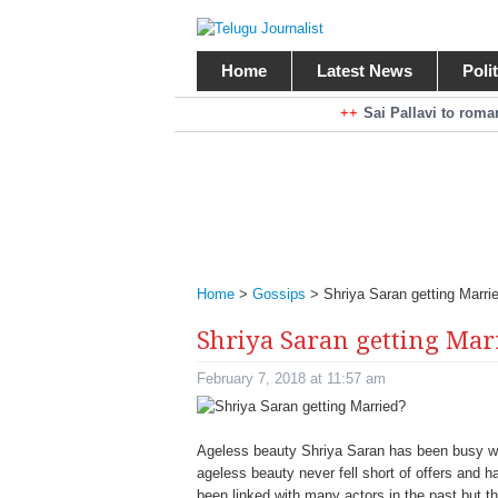
Home
Latest News
Poli
Braking News
Sai Pallavi to rom
Kiara Advani to r
Mohan Babu turns antagonist for M
Sarileru Neekevvaru 23 Days Worldw
Home
>
Gossips
>
Shriya Saran getting Marri
Shriya Saran getting Mar
February 7, 2018 at 11:57 am
Ageless beauty Shriya Saran has been busy wit
ageless beauty never fell short of offers and h
been linked with many actors in the past but t