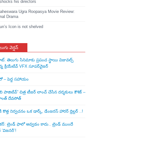
shocks his directors
heswara Ugra Roopasya Movie Review:
nal Drama
jun’s Icon is not shelved
లుగు వెర్షన్
ాట్: తెలుగు సినిమాకు ప్రపంచ స్థాయి విజువల్స్
న్న క్రియేటివ్ VFX సూపర్‌వైజర్
ీరో – పెద్ద సహాయం
ి పాజిటివ్” చిత్ర టీజర్ లాంచ్ చేసిన‌ దర్శకులు కౌశిక్ –
ాంత్ దేవసోత్
కొత్త నిర్వచనం ఒక డార్క్, డేంజరస్ హారర్ థ్రిల్లర్ ..!
: ట్రెండ్‌ ఫాలో అవ్వడం కాదు.. ట్రెండ్‌ ముందే
‘విజనరీ’!