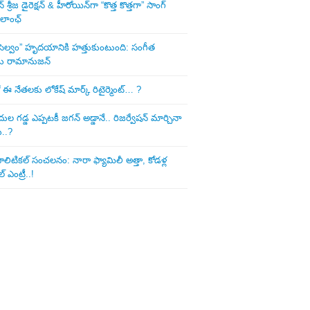
శ్రీజ డైరెక్ష‌న్ & హీరోయిన్‌గా “కొత్త కొత్తగా” సాంగ్
 లాంఛ్
ని సెల్వం” హృదయానికి హత్తుకుంటుంది: సంగీత
డు రామానుజన్
 ఈ నేత‌ల‌కు లోకేష్ మార్క్ రిటైర్మెంట్‌… ?
ుల గ‌డ్డ ఎప్ప‌ట‌కీ జ‌గ‌న్ అడ్డానే.. రిజ‌ర్వేష‌న్ మార్చినా
ు..?
లిటిక‌ల్ సంచ‌ల‌నం: నారా ఫ్యామిలీ అత్తా, కోడ‌ళ్ల
్ ఎంట్రీ..!