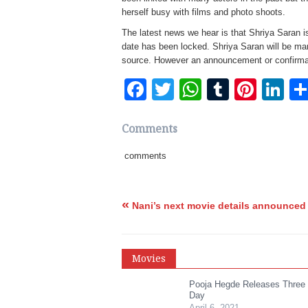
herself busy with films and photo shoots.
The latest news we hear is that Shriya Saran i
date has been locked. Shriya Saran will be ma
source. However an announcement or confirmat
Facebook
Twitter
WhatsApp
Tumblr
Pinte
Li
Comments
comments
«
Nani’s next movie details announced
Movies
Pooja Hegde Releases Three
Day
April 6, 2021