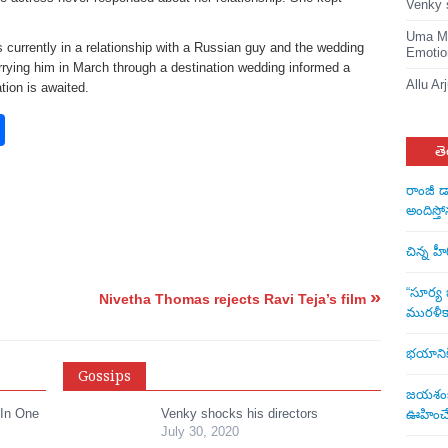
Venky 
Uma Ma
s currently in a relationship with a Russian guy and the wedding
Emotio
rrying him in March through a destination wedding informed a
Allu Ar
ion is awaited.
rest
nkedIn
Share
తె
రాంజీ డ
అందిస్తో
చిన్న హ
“సూర్య బ
»
Nivetha Thomas rejects Ravi Teja’s film
మురళీక
భయానికి 
Gossips
జయశంకర్
 In One
Venky shocks his directors
ఊహించే 
July 30, 2020