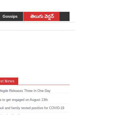
తెలుగు వెర్షన్
Gossips
sApp
est News
t
edIn
Hegde Releases Three In One Day
a to get engaged on August 13th
li and family tested positive for COVID-19