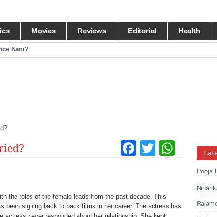
tics
Movies
Reviews
Editorial
Health
ance Nani?
omance Pawan Kalyan
egastar?
ide Collections
ed?
Facebook
Twitter
What
ried?
Lat
Tumblr
Pinteres
Link
Pooja 
Share
Niharik
h the roles of the female leads from the past decade. This
Rajamou
as been signing back to back films in her career. The actress has
he actress never responded about her relationship. She kept