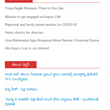
Pooja Hegde Releases Three In One Day
Niharika to get engaged on August 13th
Rajamouli and family tested positive for COVID-19
Venky shocks his directors
Uma Maheswara Ugra Roopasya Movie Review: Emotional Drama
Allu Arjun’s Icon is not shelved
తెలుగు వెర్షన్
రాంజీ డాట్: తెలుగు సినిమాకు ప్రపంచ స్థాయి విజువల్స్ అందిస్తోన్న క్రియేటివ్
VFX సూపర్‌వైజర్
చిన్న హీరో – పెద్ద సహాయం
“సూర్య బి పాజిటివ్” చిత్ర టీజర్ లాంచ్ చేసిన‌ దర్శకులు కౌశిక్ – మురళీకాంత్
దేవసోత్