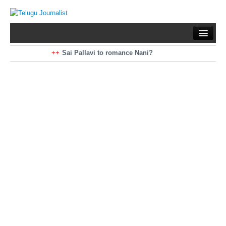
Home
Braking News
Sai Pallavi to romance Nani?
Kiara Advani to romance Pawan Kalyan
Latest News
Mohan Babu turns antagonist for Megastar?
Sarileru Neekevvaru 23 Days Worldwide Collections
Politics
Movies
Reviews
Editorial
Health
Gossips
తెలుగు వెర్షన్