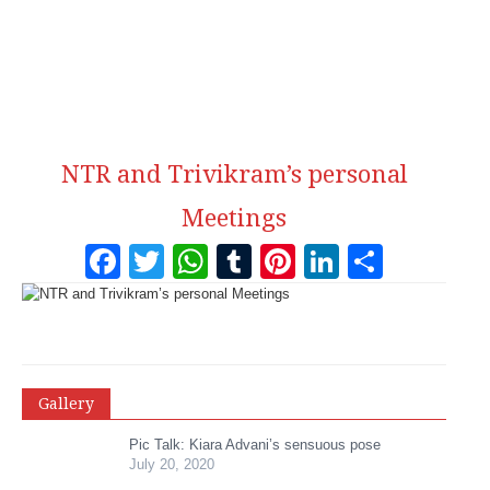
NTR and Trivikram’s personal
Meetings
Facebook
Twitter
WhatsApp
Tumblr
Pinterest
LinkedI
Share
Gallery
Pic Talk: Kiara Advani’s sensuous pose
July 20, 2020