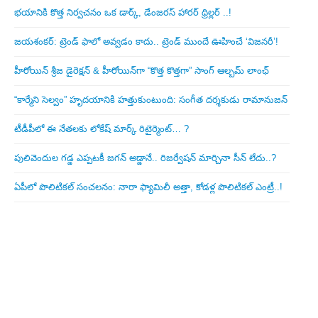
భయానికి కొత్త నిర్వచనం ఒక డార్క్, డేంజరస్ హారర్ థ్రిల్లర్ ..!
జయశంకర్: ట్రెండ్‌ ఫాలో అవ్వడం కాదు.. ట్రెండ్‌ ముందే ఊహించే ‘విజనరీ’!
హీరోయిన్ శ్రీజ డైరెక్ష‌న్ & హీరోయిన్‌గా “కొత్త కొత్తగా” సాంగ్ ఆల్బమ్ లాంఛ్
“కార్మేని సెల్వం” హృదయానికి హత్తుకుంటుంది: సంగీత దర్శకుడు రామానుజన్
టీడీపీలో ఈ నేత‌ల‌కు లోకేష్ మార్క్ రిటైర్మెంట్‌… ?
పులివెందుల గ‌డ్డ ఎప్ప‌ట‌కీ జ‌గ‌న్ అడ్డానే.. రిజ‌ర్వేష‌న్ మార్చినా సీన్ లేదు..?
ఏపీలో పొలిటిక‌ల్ సంచ‌ల‌నం: నారా ఫ్యామిలీ అత్తా, కోడ‌ళ్ల పొలిటికల్ ఎంట్రీ..!