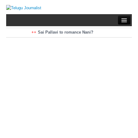
Home
Braking News
Sai Pallavi to romance Nani?
Kiara Advani to romance Pawan Kalyan
Latest News
Mohan Babu turns antagonist for Megastar?
Sarileru Neekevvaru 23 Days Worldwide Collections
Politics
Movies
Reviews
Editorial
Health
Gossips
తెలుగు వెర్షన్