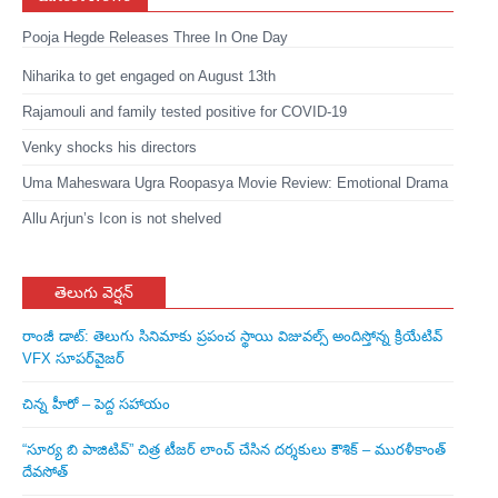
Pooja Hegde Releases Three In One Day
Niharika to get engaged on August 13th
Rajamouli and family tested positive for COVID-19
Venky shocks his directors
Uma Maheswara Ugra Roopasya Movie Review: Emotional Drama
Allu Arjun’s Icon is not shelved
తెలుగు వెర్షన్
రాంజీ డాట్: తెలుగు సినిమాకు ప్రపంచ స్థాయి విజువల్స్ అందిస్తోన్న క్రియేటివ్
VFX సూపర్‌వైజర్
చిన్న హీరో – పెద్ద సహాయం
“సూర్య బి పాజిటివ్” చిత్ర టీజర్ లాంచ్ చేసిన‌ దర్శకులు కౌశిక్ – మురళీకాంత్
దేవసోత్