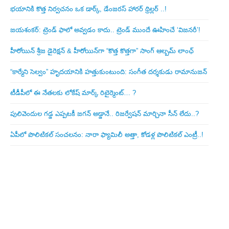
భయానికి కొత్త నిర్వచనం ఒక డార్క్, డేంజరస్ హారర్ థ్రిల్లర్ ..!
జయశంకర్: ట్రెండ్‌ ఫాలో అవ్వడం కాదు.. ట్రెండ్‌ ముందే ఊహించే ‘విజనరీ’!
హీరోయిన్ శ్రీజ డైరెక్ష‌న్ & హీరోయిన్‌గా “కొత్త కొత్తగా” సాంగ్ ఆల్బమ్ లాంఛ్
“కార్మేని సెల్వం” హృదయానికి హత్తుకుంటుంది: సంగీత దర్శకుడు రామానుజన్
టీడీపీలో ఈ నేత‌ల‌కు లోకేష్ మార్క్ రిటైర్మెంట్‌… ?
పులివెందుల గ‌డ్డ ఎప్ప‌ట‌కీ జ‌గ‌న్ అడ్డానే.. రిజ‌ర్వేష‌న్ మార్చినా సీన్ లేదు..?
ఏపీలో పొలిటిక‌ల్ సంచ‌ల‌నం: నారా ఫ్యామిలీ అత్తా, కోడ‌ళ్ల పొలిటికల్ ఎంట్రీ..!