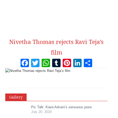
Nivetha Thomas rejects Ravi Teja’s
film
Facebook
Twitter
WhatsApp
Tumblr
Pinterest
LinkedI
Share
Gallery
Pic Talk: Kiara Advani’s sensuous pose
July 20, 2020