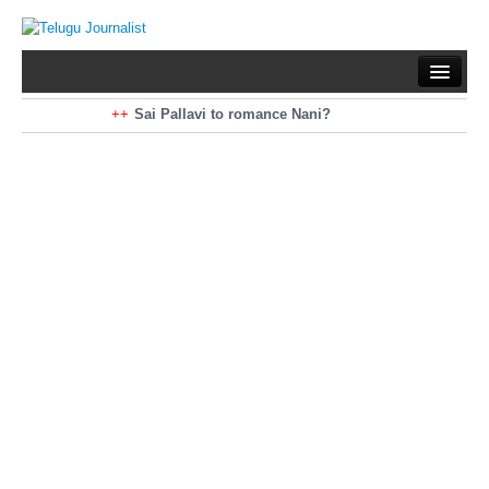
Home
Braking News
Sai Pallavi to romance Nani?
Kiara Advani to romance Pawan Kalyan
Latest News
Mohan Babu turns antagonist for Megastar?
Sarileru Neekevvaru 23 Days Worldwide Collections
Politics
Movies
Reviews
Editorial
Health
Gossips
తెలుగు వెర్షన్