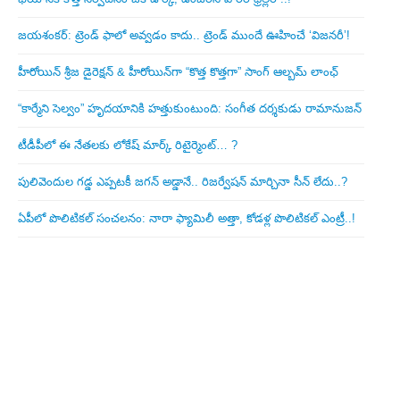
జయశంకర్: ట్రెండ్‌ ఫాలో అవ్వడం కాదు.. ట్రెండ్‌ ముందే ఊహించే ‘విజనరీ’!
హీరోయిన్ శ్రీజ డైరెక్ష‌న్ & హీరోయిన్‌గా “కొత్త కొత్తగా” సాంగ్ ఆల్బమ్ లాంఛ్
“కార్మేని సెల్వం” హృదయానికి హత్తుకుంటుంది: సంగీత దర్శకుడు రామానుజన్
టీడీపీలో ఈ నేత‌ల‌కు లోకేష్ మార్క్ రిటైర్మెంట్‌… ?
పులివెందుల గ‌డ్డ ఎప్ప‌ట‌కీ జ‌గ‌న్ అడ్డానే.. రిజ‌ర్వేష‌న్ మార్చినా సీన్ లేదు..?
ఏపీలో పొలిటిక‌ల్ సంచ‌ల‌నం: నారా ఫ్యామిలీ అత్తా, కోడ‌ళ్ల పొలిటికల్ ఎంట్రీ..!