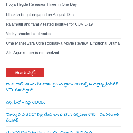
Pooja Hegde Releases Three In One Day
Niharika to get engaged on August 13th
Rajamouli and family tested positive for COVID-19
Venky shocks his directors
Uma Maheswara Ugra Roopasya Movie Review: Emotional Drama
Allu Arjun’s Icon is not shelved
తెలుగు వెర్షన్
రాంజీ డాట్: తెలుగు సినిమాకు ప్రపంచ స్థాయి విజువల్స్ అందిస్తోన్న క్రియేటివ్
VFX సూపర్‌వైజర్
చిన్న హీరో – పెద్ద సహాయం
“సూర్య బి పాజిటివ్” చిత్ర టీజర్ లాంచ్ చేసిన‌ దర్శకులు కౌశిక్ – మురళీకాంత్
దేవసోత్
భయానికి కొత్త నిర్వచనం ఒక డార్క్, డేంజరస్ హారర్ థ్రిల్లర్ ..!