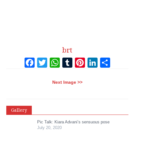
brt
Facebook
Twitter
WhatsApp
Tumblr
Pinterest
LinkedI
Share
Next Image >>
Gallery
Pic Talk: Kiara Advani’s sensuous pose
July 20, 2020