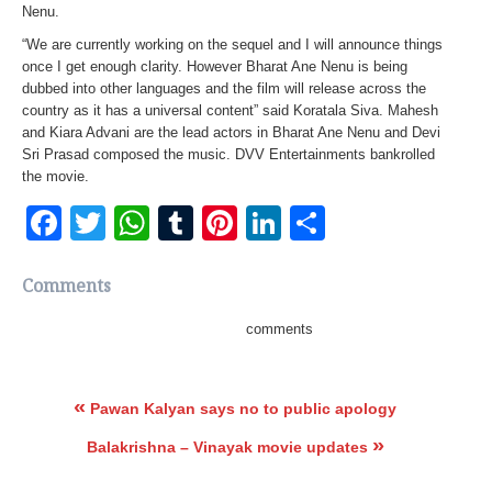
Nenu.
“We are currently working on the sequel and I will announce things
once I get enough clarity. However Bharat Ane Nenu is being
dubbed into other languages and the film will release across the
country as it has a universal content” said Koratala Siva. Mahesh
and Kiara Advani are the lead actors in Bharat Ane Nenu and Devi
Sri Prasad composed the music. DVV Entertainments bankrolled
the movie.
Facebook
Twitter
WhatsApp
Tumblr
Pinterest
LinkedIn
Share
Comments
comments
«
Pawan Kalyan says no to public apology
»
Balakrishna – Vinayak movie updates