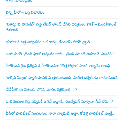
VFX సూపర్‌వైజర్
చిన్న హీరో – పెద్ద సహాయం
“సూర్య బి పాజిటివ్” చిత్ర టీజర్ లాంచ్ చేసిన‌ దర్శకులు కౌశిక్ – మురళీకాంత్
దేవసోత్
భయానికి కొత్త నిర్వచనం ఒక డార్క్, డేంజరస్ హారర్ థ్రిల్లర్ ..!
జయశంకర్: ట్రెండ్‌ ఫాలో అవ్వడం కాదు.. ట్రెండ్‌ ముందే ఊహించే ‘విజనరీ’!
హీరోయిన్ శ్రీజ డైరెక్ష‌న్ & హీరోయిన్‌గా “కొత్త కొత్తగా” సాంగ్ ఆల్బమ్ లాంఛ్
“కార్మేని సెల్వం” హృదయానికి హత్తుకుంటుంది: సంగీత దర్శకుడు రామానుజన్
టీడీపీలో ఈ నేత‌ల‌కు లోకేష్ మార్క్ రిటైర్మెంట్‌… ?
పులివెందుల గ‌డ్డ ఎప్ప‌ట‌కీ జ‌గ‌న్ అడ్డానే.. రిజ‌ర్వేష‌న్ మార్చినా సీన్ లేదు..?
ఏపీలో పొలిటిక‌ల్ సంచ‌ల‌నం: నారా ఫ్యామిలీ అత్తా, కోడ‌ళ్ల పొలిటికల్ ఎంట్రీ..!