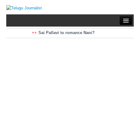
Home
Braking News
Sai Pallavi to romance Nani?
Kiara Advani to romance Pawan Kalyan
Latest News
Mohan Babu turns antagonist for Megastar?
Sarileru Neekevvaru 23 Days Worldwide Collections
Politics
Movies
Reviews
Editorial
Health
Gossips
తెలుగు వెర్షన్