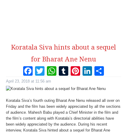
Koratala Siva hints about a sequel
for Bharat Ane Nenu
Facebook
Twitter
WhatsApp
Tumblr
Pinterest
LinkedI
Share
April 23, 2018 at 11:56 am
Koratala Siva’s fourth outing Bharat Ane Nenu released all over on
Friday and the film has been widely appreciated by all the sections
of audience. Mahesh Babu played a Chief Minister in the film and
the film’s content along with Koratala’s directorial abilities have
been widely appreciated by the audience. During his recent
interview, Koratala Siva hinted about a sequel for Bharat Ane