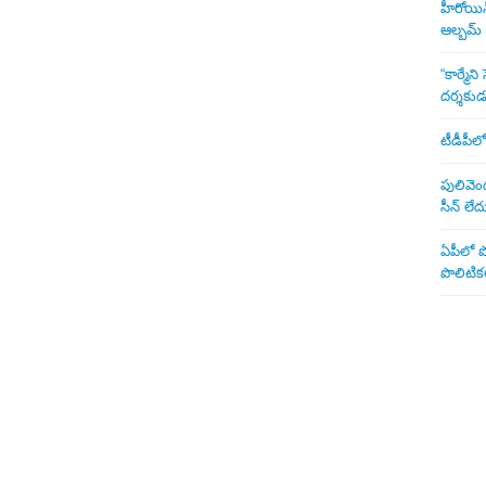
హీరోయిన్ 
ఆల్బమ్
“కార్మే
దర్శకు
టీడీపీలో
పులివెంద
సీన్ లేద
ఏపీలో పొ
పొలిటికల