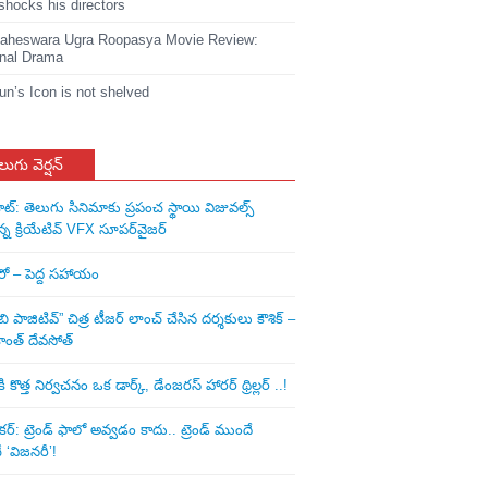
shocks his directors
heswara Ugra Roopasya Movie Review:
nal Drama
jun’s Icon is not shelved
లుగు వెర్షన్
ాట్: తెలుగు సినిమాకు ప్రపంచ స్థాయి విజువల్స్
న్న క్రియేటివ్ VFX సూపర్‌వైజర్
ీరో – పెద్ద సహాయం
ి పాజిటివ్” చిత్ర టీజర్ లాంచ్ చేసిన‌ దర్శకులు కౌశిక్ –
ాంత్ దేవసోత్
కొత్త నిర్వచనం ఒక డార్క్, డేంజరస్ హారర్ థ్రిల్లర్ ..!
: ట్రెండ్‌ ఫాలో అవ్వడం కాదు.. ట్రెండ్‌ ముందే
‘విజనరీ’!