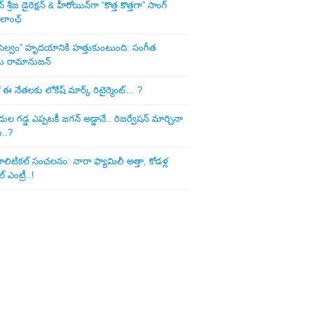
శ్రీజ డైరెక్ష‌న్ & హీరోయిన్‌గా “కొత్త కొత్తగా” సాంగ్
 లాంఛ్
ని సెల్వం” హృదయానికి హత్తుకుంటుంది: సంగీత
డు రామానుజన్
 ఈ నేత‌ల‌కు లోకేష్ మార్క్ రిటైర్మెంట్‌… ?
ుల గ‌డ్డ ఎప్ప‌ట‌కీ జ‌గ‌న్ అడ్డానే.. రిజ‌ర్వేష‌న్ మార్చినా
ు..?
లిటిక‌ల్ సంచ‌ల‌నం: నారా ఫ్యామిలీ అత్తా, కోడ‌ళ్ల
్ ఎంట్రీ..!