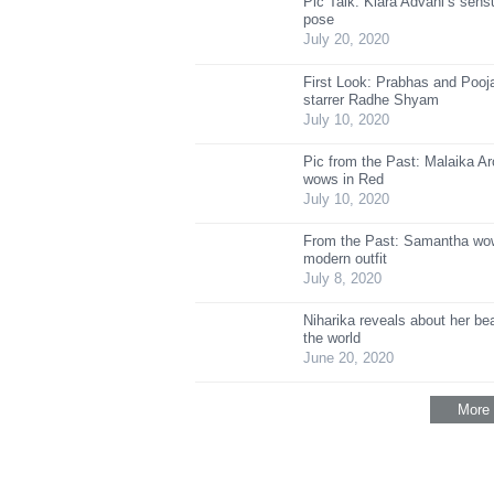
Pic Talk: Kiara Advani’s sen
pose
July 20, 2020
First Look: Prabhas and Poo
starrer Radhe Shyam
July 10, 2020
Pic from the Past: Malaika Ar
wows in Red
July 10, 2020
From the Past: Samantha wow
modern outfit
July 8, 2020
Niharika reveals about her be
the world
June 20, 2020
More