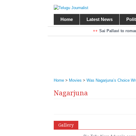
Home
Latest News
Poli
Braking News
Sai Pallavi to rom
Kiara Advani to r
Mohan Babu turns antagonist for M
Sarileru Neekevvaru 23 Days Worldw
Home
>
Movies
>
Was Nagarjuna’s Choice W
Nagarjuna
Gallery