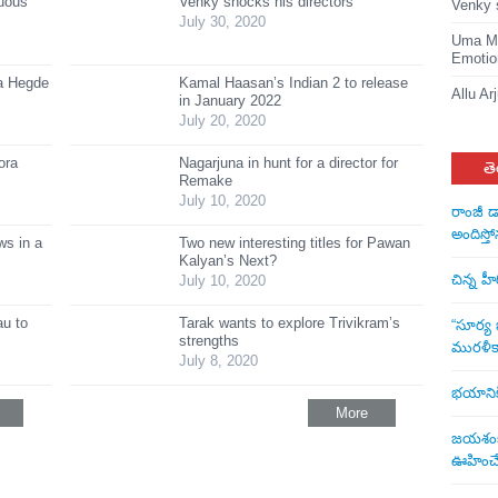
suous
Venky shocks his directors
Venky 
July 30, 2020
Uma Ma
Emotio
ja Hegde
Kamal Haasan’s Indian 2 to release
Allu Ar
in January 2022
July 20, 2020
ora
Nagarjuna in hunt for a director for
తె
Remake
July 10, 2020
రాంజీ డ
అందిస్తో
s in a
Two new interesting titles for Pawan
Kalyan’s Next?
చిన్న హ
July 10, 2020
au to
Tarak wants to explore Trivikram’s
“సూర్య బ
strengths
మురళీక
July 8, 2020
భయానికి 
More
జయశంకర్
ఊహించే 