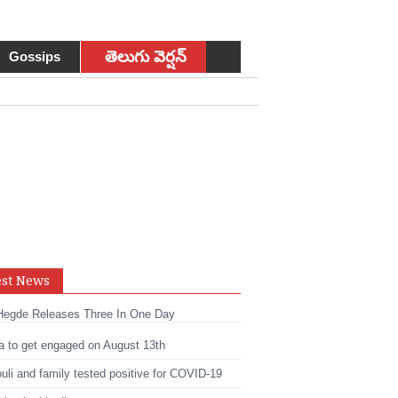
తెలుగు వెర్షన్
Gossips
sApp
est News
t
edIn
Hegde Releases Three In One Day
a to get engaged on August 13th
li and family tested positive for COVID-19