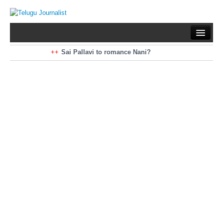
Home
Braking News
Sai Pallavi to romance Nani?
Kiara Advani to romance Pawan Kalyan
Latest News
Mohan Babu turns antagonist for Megastar?
Sarileru Neekevvaru 23 Days Worldwide Collections
Politics
Movies
Reviews
Editorial
Health
Gossips
తెలుగు వెర్షన్