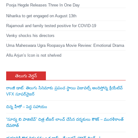
Pooja Hegde Releases Three In One Day
Niharika to get engaged on August 13th
Rajamouli and family tested positive for COVID-19
Venky shocks his directors
Uma Maheswara Ugra Roopasya Movie Review: Emotional Drama
Allu Arjun’s Icon is not shelved
తెలుగు వెర్షన్
రాంజీ డాట్: తెలుగు సినిమాకు ప్రపంచ స్థాయి విజువల్స్ అందిస్తోన్న క్రియేటివ్
VFX సూపర్‌వైజర్
చిన్న హీరో – పెద్ద సహాయం
“సూర్య బి పాజిటివ్” చిత్ర టీజర్ లాంచ్ చేసిన‌ దర్శకులు కౌశిక్ – మురళీకాంత్
దేవసోత్