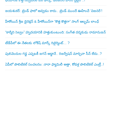
భయానికి కొత్త నిర్వచనం ఒక డార్క్, డేంజరస్ హారర్ థ్రిల్లర్ ..!
జయశంకర్: ట్రెండ్‌ ఫాలో అవ్వడం కాదు.. ట్రెండ్‌ ముందే ఊహించే ‘విజనరీ’!
హీరోయిన్ శ్రీజ డైరెక్ష‌న్ & హీరోయిన్‌గా “కొత్త కొత్తగా” సాంగ్ ఆల్బమ్ లాంఛ్
“కార్మేని సెల్వం” హృదయానికి హత్తుకుంటుంది: సంగీత దర్శకుడు రామానుజన్
టీడీపీలో ఈ నేత‌ల‌కు లోకేష్ మార్క్ రిటైర్మెంట్‌… ?
పులివెందుల గ‌డ్డ ఎప్ప‌ట‌కీ జ‌గ‌న్ అడ్డానే.. రిజ‌ర్వేష‌న్ మార్చినా సీన్ లేదు..?
ఏపీలో పొలిటిక‌ల్ సంచ‌ల‌నం: నారా ఫ్యామిలీ అత్తా, కోడ‌ళ్ల పొలిటికల్ ఎంట్రీ..!