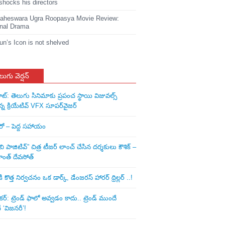
shocks his directors
heswara Ugra Roopasya Movie Review:
nal Drama
jun’s Icon is not shelved
లుగు వెర్షన్
ాట్: తెలుగు సినిమాకు ప్రపంచ స్థాయి విజువల్స్
న్న క్రియేటివ్ VFX సూపర్‌వైజర్
ీరో – పెద్ద సహాయం
ి పాజిటివ్” చిత్ర టీజర్ లాంచ్ చేసిన‌ దర్శకులు కౌశిక్ –
ాంత్ దేవసోత్
కొత్త నిర్వచనం ఒక డార్క్, డేంజరస్ హారర్ థ్రిల్లర్ ..!
: ట్రెండ్‌ ఫాలో అవ్వడం కాదు.. ట్రెండ్‌ ముందే
‘విజనరీ’!