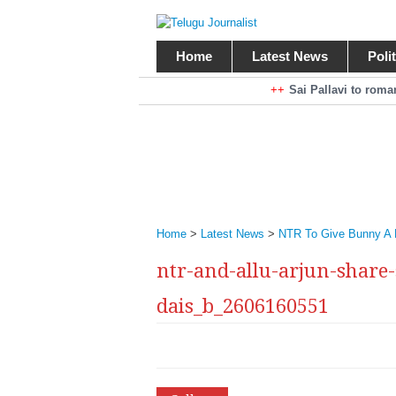
Home
Latest News
Poli
Braking News
Sai Pallavi to rom
Kiara Advani to r
Mohan Babu turns antagonist for M
Sarileru Neekevvaru 23 Days Worldw
Home
>
Latest News
>
NTR To Give Bunny A 
ntr-and-allu-arjun-share
dais_b_2606160551