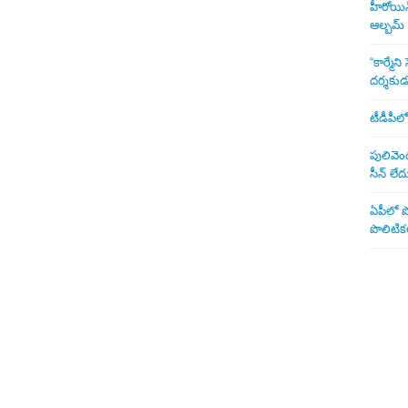
హీరోయిన్ 
ఆల్బమ్
“కార్మే
దర్శకు
టీడీపీలో
పులివెంద
సీన్ లేద
ఏపీలో పొ
పొలిటికల