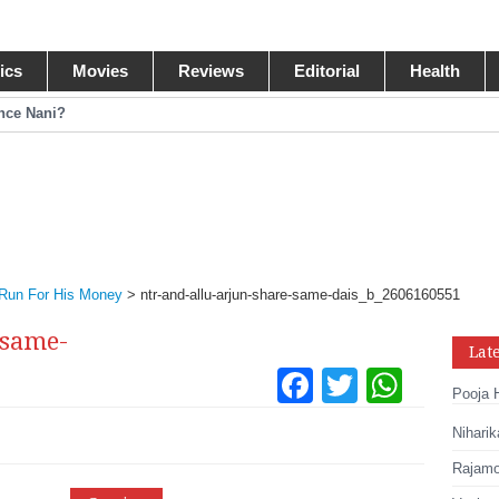
tics
Movies
Reviews
Editorial
Health
ance Nani?
omance Pawan Kalyan
egastar?
ide Collections
Run For His Money
>
ntr-and-allu-arjun-share-same-dais_b_2606160551
-same-
Lat
Facebook
Twitter
What
Pooja 
Tumblr
Pinteres
Link
Niharik
Share
Rajamou