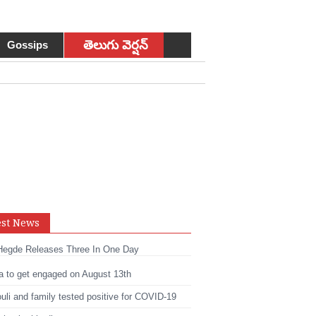
తెలుగు వెర్షన్
Gossips
est News
sApp
Hegde Releases Three In One Day
t
edIn
a to get engaged on August 13th
li and family tested positive for COVID-19