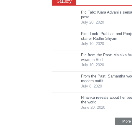
Gallery
Pic Talk: Kiara Advani’s sen
pose
July 20, 2020
First Look: Prabhas and Poo
starrer Radhe Shyam
July 10, 2020
Pic from the Past: Malaika Ar
wows in Red
July 10, 2020
From the Past: Samantha wow
modern outfit
July 8, 2020
Niharika reveals about her be
the world
June 20, 2020
More