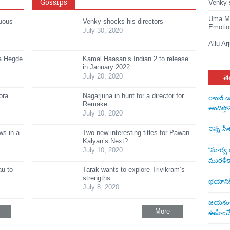
Gossips
Venky 
Uma Ma
suous
Venky shocks his directors
Emotio
July 30, 2020
Allu Ar
ja Hegde
Kamal Haasan’s Indian 2 to release
in January 2022
July 20, 2020
తె
ora
Nagarjuna in hunt for a director for
రాంజీ డ
Remake
అందిస్తో
July 10, 2020
చిన్న హ
s in a
Two new interesting titles for Pawan
Kalyan’s Next?
July 10, 2020
“సూర్య బ
మురళీక
au to
Tarak wants to explore Trivikram’s
strengths
భయానికి 
July 8, 2020
జయశంకర్
More
ఊహించే 