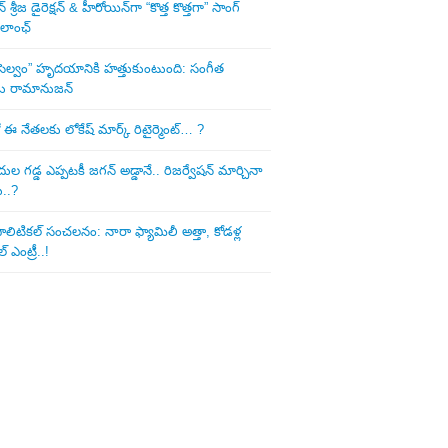
శ్రీజ డైరెక్ష‌న్ & హీరోయిన్‌గా “కొత్త కొత్తగా” సాంగ్
 లాంఛ్
ని సెల్వం” హృదయానికి హత్తుకుంటుంది: సంగీత
డు రామానుజన్
 ఈ నేత‌ల‌కు లోకేష్ మార్క్ రిటైర్మెంట్‌… ?
ుల గ‌డ్డ ఎప్ప‌ట‌కీ జ‌గ‌న్ అడ్డానే.. రిజ‌ర్వేష‌న్ మార్చినా
ు..?
లిటిక‌ల్ సంచ‌ల‌నం: నారా ఫ్యామిలీ అత్తా, కోడ‌ళ్ల
్ ఎంట్రీ..!