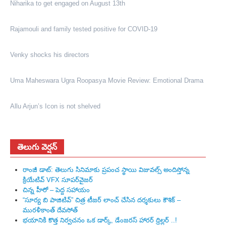
Niharika to get engaged on August 13th
Rajamouli and family tested positive for COVID-19
Venky shocks his directors
Uma Maheswara Ugra Roopasya Movie Review: Emotional Drama
Allu Arjun’s Icon is not shelved
తెలుగు వెర్షన్
రాంజీ డాట్: తెలుగు సినిమాకు ప్రపంచ స్థాయి విజువల్స్ అందిస్తోన్న
క్రియేటివ్ VFX సూపర్‌వైజర్
చిన్న హీరో – పెద్ద సహాయం
“సూర్య బి పాజిటివ్” చిత్ర టీజర్ లాంచ్ చేసిన‌ దర్శకులు కౌశిక్ –
మురళీకాంత్ దేవసోత్
భయానికి కొత్త నిర్వచనం ఒక డార్క్, డేంజరస్ హారర్ థ్రిల్లర్ ..!