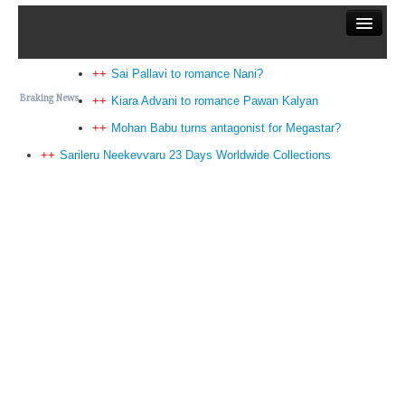
Home
Sai Pallavi to romance Nani?
Latest News
Braking News
Kiara Advani to romance Pawan Kalyan
Politics
Mohan Babu turns antagonist for Megastar?
Sarileru Neekevvaru 23 Days Worldwide Collections
Movies
Reviews
Editorial
Health
Gossips
తెలుగు వెర్షన్