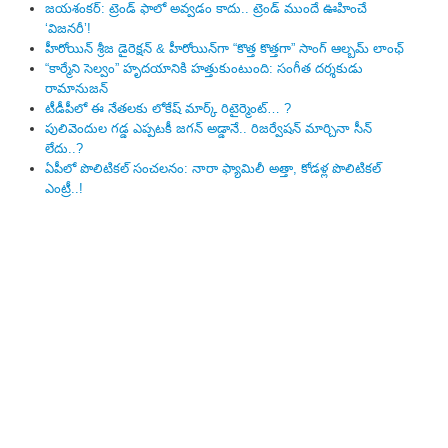
జయశంకర్: ట్రెండ్‌ ఫాలో అవ్వడం కాదు.. ట్రెండ్‌ ముందే ఊహించే
‘విజనరీ’!
హీరోయిన్ శ్రీజ డైరెక్ష‌న్ & హీరోయిన్‌గా “కొత్త కొత్తగా” సాంగ్ ఆల్బమ్ లాంఛ్
“కార్మేని సెల్వం” హృదయానికి హత్తుకుంటుంది: సంగీత దర్శకుడు
రామానుజన్
టీడీపీలో ఈ నేత‌ల‌కు లోకేష్ మార్క్ రిటైర్మెంట్‌… ?
పులివెందుల గ‌డ్డ ఎప్ప‌ట‌కీ జ‌గ‌న్ అడ్డానే.. రిజ‌ర్వేష‌న్ మార్చినా సీన్
లేదు..?
ఏపీలో పొలిటిక‌ల్ సంచ‌ల‌నం: నారా ఫ్యామిలీ అత్తా, కోడ‌ళ్ల పొలిటికల్
ఎంట్రీ..!