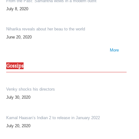
From the Past: Samantha wows in a modern outfit
July 8, 2020
Niharika reveals about her beau to the world
June 20, 2020
More
Gossips
Venky shocks his directors
July 30, 2020
Kamal Haasan’s Indian 2 to release in January 2022
July 20, 2020